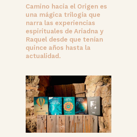
Camino hacia el Origen es
una mágica trilogía que
narra las experiencias
espirituales de Ariadna y
Raquel desde que tenían
quince años hasta la
actualidad.